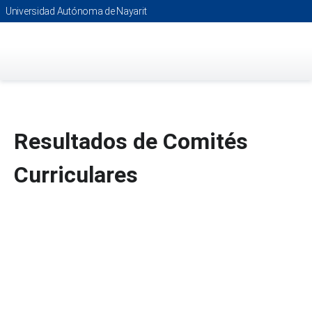
Saltar
Universidad Autónoma de Nayarit
al
contenido
principal
Resultados de Comités
Curriculares