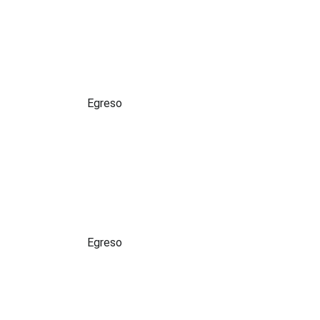
Perfil:
Egreso
Perfil:
Egreso