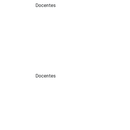
Perfil:
Docentes
Perfil:
Docentes