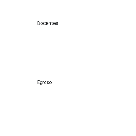
Perfil:
Docentes
Perfil:
Egreso