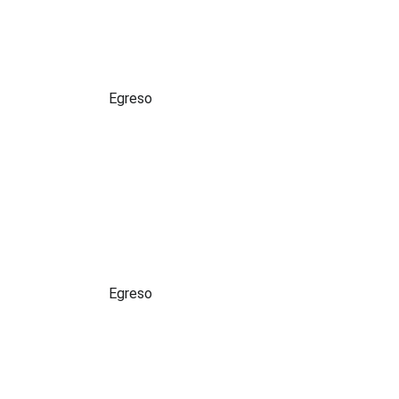
Perfil:
Egreso
Perfil:
Egreso