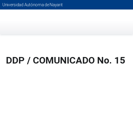
Saltar
Universidad Autónoma de Nayarit
al
contenido
principal
DDP / COMUNICADO No. 15