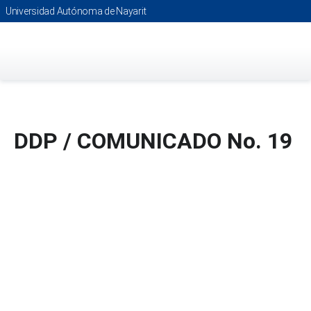
Saltar
Universidad Autónoma de Nayarit
al
contenido
principal
DDP / COMUNICADO No. 19