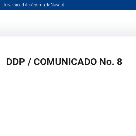
Saltar
Universidad Autónoma de Nayarit
al
contenido
principal
DDP / COMUNICADO No. 8