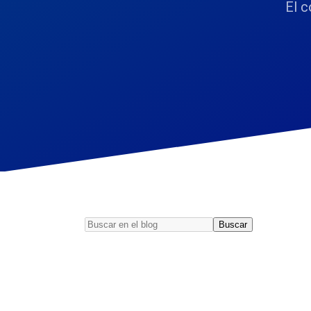
El c
Buscar
Buscar
en
el
blog