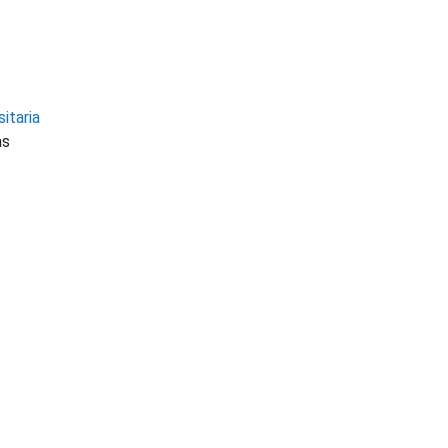
itaria
as