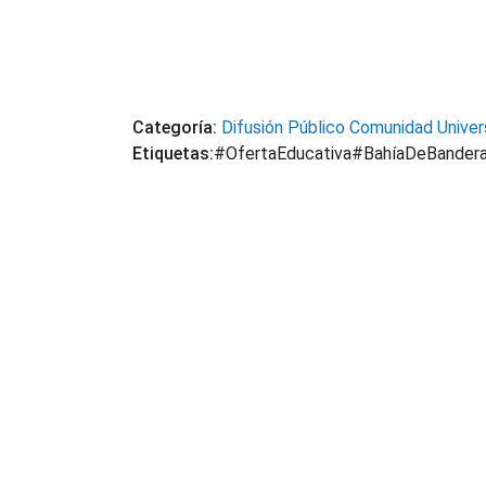
Categoría:
Difusión
Público
Comunidad Univers
Etiquetas:
#OfertaEducativa
#BahíaDeBander