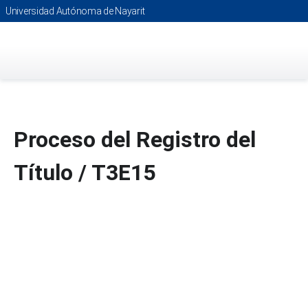
Saltar
Universidad Autónoma de Nayarit
al
contenido
principal
Proceso del Registro del
Título / T3E15